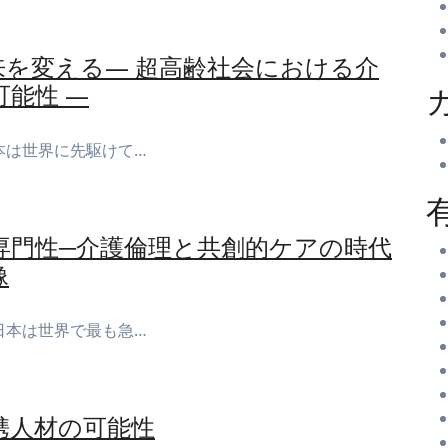
を変える― 超高齢社会における介
能性 ―
本は世界に先駆けて…
専門性─介護倫理と共創的ケアの時代
像
日本は世界で最も急…
携人材の可能性