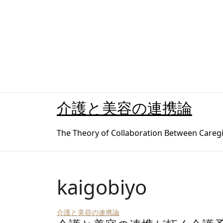
内
容
を
ス
キ
ッ
プ
介護と美容の連携論
The Theory of Collaboration Between Caregi
kaigobiyo
介護と美容の連携論