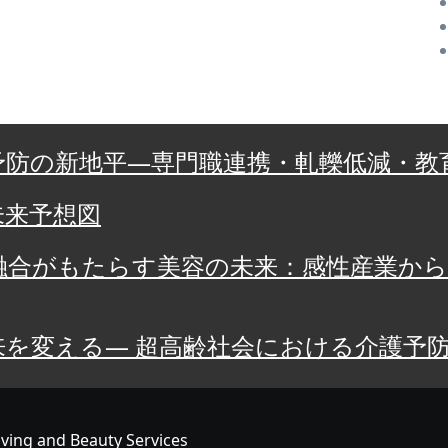
予防の新地平—専門職連携・軋轢低減・教
未来予想図
の融合がもたらす美容の未来：感性産業か
来を変える― 超高齢社会における介護予
ving and Beauty Services