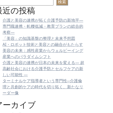
検索
最近の投稿
介護と美容の連携が拓く介護予防の新地平—
専門職連携・軋轢低減・教育プランの総合的
考察—
「美容」の知識基盤の整理と未来予想図
AI・ロボット技術と美容との融合がもたらす
美容の未来：感性産業からウェルビーイング
産業へのパラダイムシフト
介護と美容の連携が日本の未来を変える― 超
高齢社会における介護予防とセルフケアの新
しい可能性 ―
ターミナルケア指導者という専門性─介護倫
理と共創的ケアの時代を切り拓く、新たなリ
ーダー像
アーカイブ