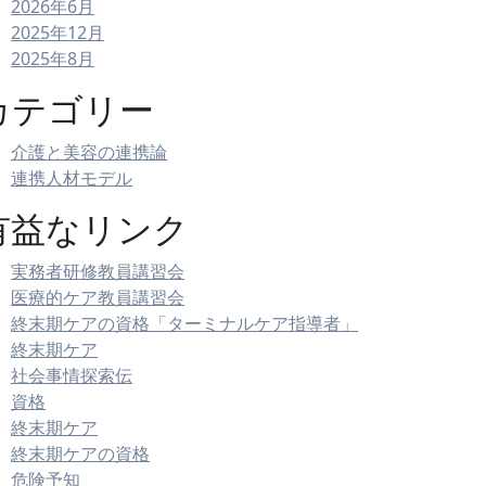
2026年6月
2025年12月
2025年8月
カテゴリー
介護と美容の連携論
連携人材モデル
有益なリンク
実務者研修教員講習会
医療的ケア教員講習会
終末期ケアの資格「ターミナルケア指導者」
終末期ケア
社会事情探索伝
資格
終末期ケア
終末期ケアの資格
危険予知