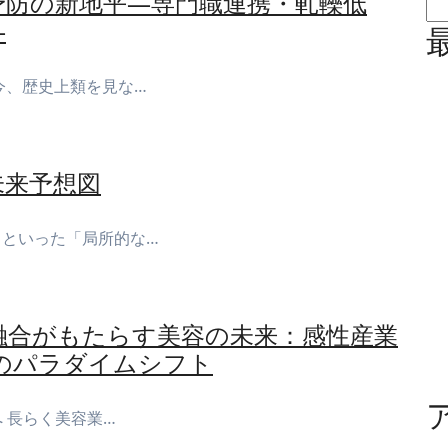
予防の新地平—専門職連携・軋轢低
—
今、歴史上類を見な…
未来予想図
るといった「局所的な…
融合がもたらす美容の未来：感性産業
のパラダイムシフト
へ 長らく美容業…